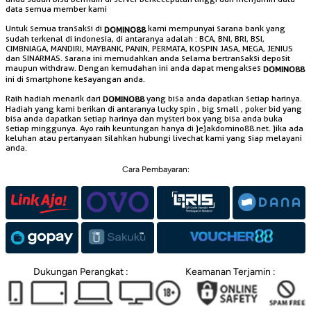
data semua member kami
Untuk semua transaksi di
kami mempunyai sarana bank yang
DOMINO88
sudah terkenal di indonesia, di antaranya adalah : BCA, BNI, BRI, BSI,
CIMBNIAGA, MANDIRI, MAYBANK, PANIN, PERMATA, KOSPIN JASA, MEGA, JENIUS
dan SINARMAS. sarana ini memudahkan anda selama bertransaksi deposit
maupun withdraw. Dengan kemudahan ini anda dapat mengakses
DOMINO88
ini di smartphone kesayangan anda.
Raih hadiah menarik dari
yang bisa anda dapatkan setiap harinya.
DOMINO88
Hadiah yang kami berikan di antaranya lucky spin , big small , poker bid yang
bisa anda dapatkan setiap harinya dan mysteri box yang bisa anda buka
setiap minggunya. Ayo raih keuntungan hanya di jejakdomino88.net. jika ada
keluhan atau pertanyaan silahkan hubungi livechat kami yang siap melayani
anda.
Cara Pembayaran:
Dukungan Perangkat :
Keamanan Terjamin :