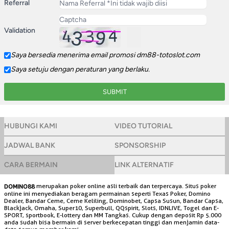
Referral
Validation
Saya bersedia menerima email promosi dm88-totoslot.com
Saya setuju dengan peraturan yang berlaku.
SUBMIT
HUBUNGI KAMI
VIDEO TUTORIAL
JADWAL BANK
SPONSORSHIP
CARA BERMAIN
LINK ALTERNATIF
merupakan poker online asli terbaik dan terpercaya. Situs poker
DOMINO88
online ini menyediakan beragam permainan seperti Texas Poker, Domino
Dealer, Bandar Ceme, Ceme Keliling, Dominobet, Capsa Susun, Bandar Capsa,
Blackjack, Omaha, Super10, Superbull, QQspirit, Slots, IDNLIVE, Togel dan E-
SPORT, sportbook, E-lottery dan MM Tangkas. Cukup dengan deposit Rp 5.000
anda sudah bisa bermain di server berkecepatan tinggi dan menjamin data-