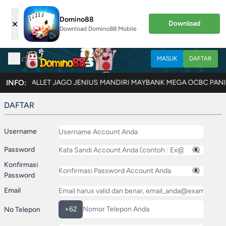
Domino88
×
Download
Download Domino88 Mobile
MASUK
DAFTAR
B DANAMON E-WALLET JAGO JENIUS MANDIRI MAYBANK MEGA OCBC PAN
INFO:
DAFTAR
Username
Password
👁️‍🗨️
Konfirmasi
👁️‍🗨️
Password
Email
No Telepon