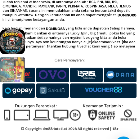
sudah terkenal di indonesia, di antaranya adalah : BCA, BNI, BRI, BSI,
CIMBNIAGA, MANDIRI, MAYBANK, PANIN, PERMATA, KOSPIN JASA, MEGA, JENIUS
dan SINARMAS. sarana ini memudahkan anda selama bertransaksi deposit
maupun withdraw. Dengan kemudahan ini anda dapat mengakses
DOMINO88
ini di smartphone kesayangan anda.
Raih hadiah menarik dari
yang bisa anda dapatkan setiap harinya.
DOMINO88
Hadiah yang kami berikan di antaranya lucky spin , big small , poker bid yang
bisa anda dapatkan setiap harinya dan mysteri box yang bisa anda buka
setiap minggunya. Ayo raih keuntungan hanya di jejakdomino88.net. jika ada
keluhan atau pertanyaan silahkan hubungi livechat kami yang siap melayani
anda.
Cara Pembayaran:
Dukungan Perangkat :
Keamanan Terjamin :
© Copyright dm88-totoslot 2026 All rights reserved | 18+